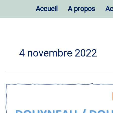
Accueil
A propos
Ac
4 novembre 2022
Noms
de
famille…
un