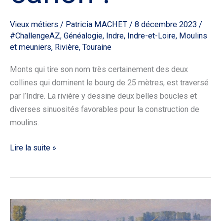
Vieux métiers
/
Patricia MACHET
/
8 décembre 2023
/
#ChallengeAZ
,
Généalogie
,
Indre
,
Indre-et-Loire
,
Moulins
et meuniers
,
Rivière
,
Touraine
Monts qui tire son nom très certainement des deux
collines qui dominent le bourg de 25 mètres, est traversé
par l’Indre. La rivière y dessine deux belles boucles et
diverses sinuosités favorables pour la construction de
moulins.
Lire la suite »
T
comme