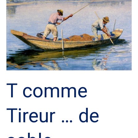
Tireur
…
de
sable
T comme
Tireur … de