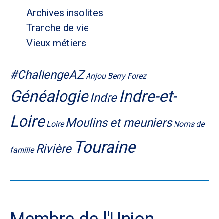
Archives insolites
Tranche de vie
Vieux métiers
#ChallengeAZ
Anjou
Berry
Forez
Généalogie
Indre-et-
Indre
Loire
Moulins et meuniers
Loire
Noms de
Touraine
Rivière
famille
Membre de l'Union